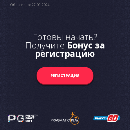
Обновлено:
27.09.2024
Готовы начать?
Получите
Бонус за
регистрацию
РЕГИСТРАЦИЯ