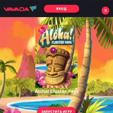
ВХОД
Aloha! Cluster Pays
ЗАПУСТИТЬ ИГРУ