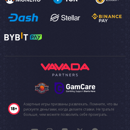
Азартные игры призваны развлекать. Помните, что вы
рискуете деньгами, когда делаете ставки. Не тратьте
больше, чем можете позволить себе проиграть.