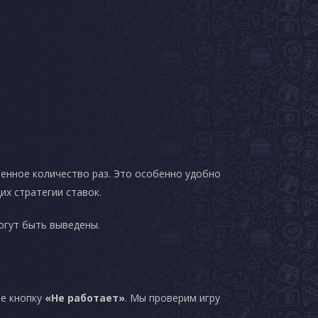
енное количество раз. Это особенно удобно
их стратегии ставок.
огут быть выведены.
те кнопку
«Не работает»
. Мы проверим игру