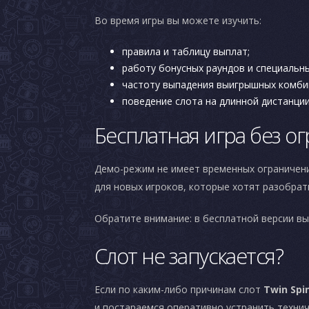
Во время игры вы можете изучить:
правила и таблицу выплат;
работу бонусных раундов и специальн
частоту выпадения выигрышных комби
поведение слота на длинной дистанции
Бесплатная игра без о
Демо-режим не имеет временных ограничен
для новых игроков, которые хотят разобрат
Обратите внимание: в бесплатной версии в
Слот не запускается?
Если по каким-либо причинам слот
Twin Sp
и постараемся оперативно устранить технич