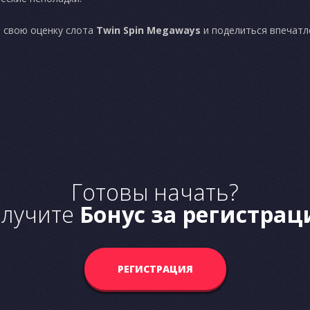
 свою оценку слота
Twin Spin Megaways
и поделиться впечатл
Готовы начать?
лучите
Бонус за регистра
РЕГИСТРАЦИЯ