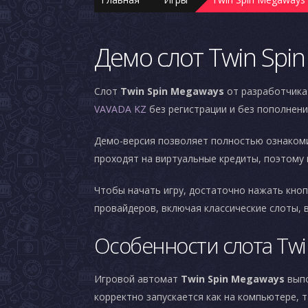
Демо слот Twin Spi
Слот
Twin Spin Megaways
от разработчик
VAVADA KZ
без регистрации и без пополнени
Демо-версия позволяет полностью ознакоми
проходят на виртуальные кредиты, поэтому 
Чтобы начать игру, достаточно нажать кно
провайдеров, включая классические слоты, в
Особенности слота Twi
Игровой автомат
Twin Spin Megaways
выпо
корректно запускается как на компьютере, т