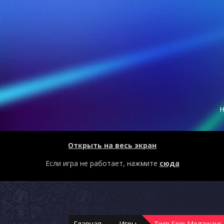
Н
Открыть на весь экран
Если игра не работает, нажмите
сюда
Главная
Игры
Twin Spin Megaways