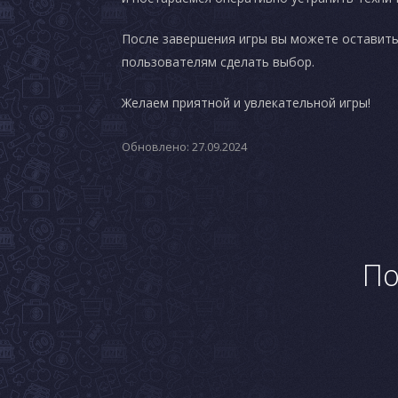
После завершения игры вы можете оставить
пользователям сделать выбор.
Желаем приятной и увлекательной игры!
Обновлено:
27.09.2024
По