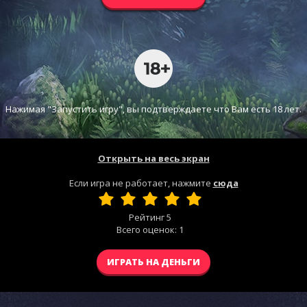
Нажимая "Запустить игру", вы подтверждаете что Вам есть 18 лет.
Открыть на весь экран
Если игра не работает, нажмите
сюда
Рейтинг
5
Всего оценок:
1
ИГРАТЬ НА ДЕНЬГИ