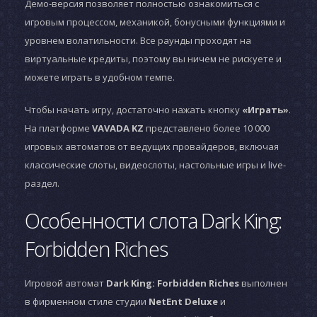
Демо-версия позволяет полностью ознакомиться с
игровым процессом, механикой, бонусными функциями и
уровнем волатильности. Все раунды проходят на
виртуальные кредиты, поэтому вы ничем не рискуете и
можете играть в удобном темпе.
Чтобы начать игру, достаточно нажать кнопку
«Играть»
.
На платформе
VAVADA KZ
представлено более 10 000
игровых автоматов от ведущих провайдеров, включая
классические слоты, видеослоты, настольные игры и live-
раздел.
Особенности слота Dark King:
Forbidden Riches
Игровой автомат
Dark King: Forbidden Riches
выполнен
в фирменном стиле студии
NetEnt Deluxe
и