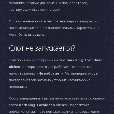
механике, а также для опытных пользователей,
тестирующих стратегии ставок.
Обратите внимание: в бесплатной версии выигрыши
носят исключительно ознакомительный характер и не
могут быть выведены.
Слот не запускается?
Если по каким-либо причинам слот
Dark King: Forbidden
Riches
не открывается или работает некорректно,
нажмите кнопку
«Не работает»
. Мы проверим игру и
постараемся оперативно устранить технические
неполадки.
После завершения игры вы можете оставить свою оценку
слота
Dark King: Forbidden Riches
и поделиться
впечатлениями — это поможет другим пользователям