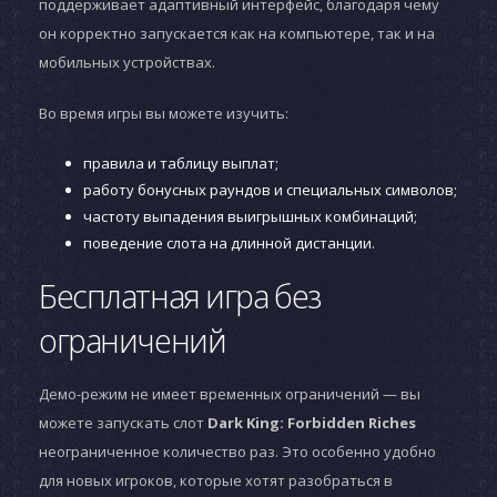
поддерживает адаптивный интерфейс, благодаря чему
он корректно запускается как на компьютере, так и на
мобильных устройствах.
Во время игры вы можете изучить:
правила и таблицу выплат;
работу бонусных раундов и специальных символов;
частоту выпадения выигрышных комбинаций;
поведение слота на длинной дистанции.
Бесплатная игра без
ограничений
Демо-режим не имеет временных ограничений — вы
можете запускать слот
Dark King: Forbidden Riches
неограниченное количество раз. Это особенно удобно
для новых игроков, которые хотят разобраться в