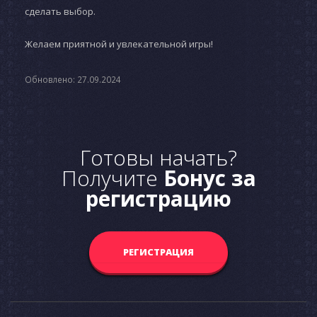
сделать выбор.
Желаем приятной и увлекательной игры!
Обновлено:
27.09.2024
Готовы начать?
Получите
Бонус за
регистрацию
РЕГИСТРАЦИЯ