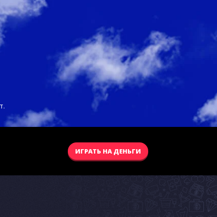
т.
ИГРАТЬ НА ДЕНЬГИ