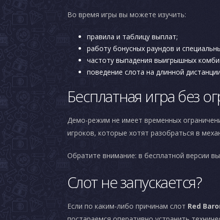
Во время игры вы можете изучить:
правила и таблицу выплат;
работу бонусных раундов и специальн
частоту выпадения выигрышных комби
поведение слота на длинной дистанции
Бесплатная игра без о
Демо-режим не имеет временных ограничен
игроков, которые хотят разобраться в меха
Обратите внимание: в бесплатной версии в
Слот не запускается?
Если по каким-либо причинам слот
Red Baro
постараемся оперативно устранить техничес