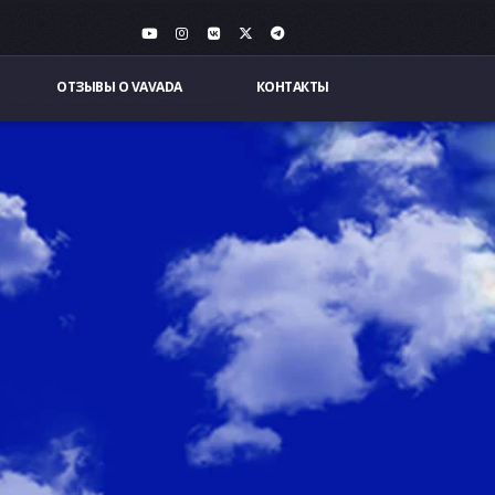
ОТЗЫВЫ О VAVADA
КОНТАКТЫ