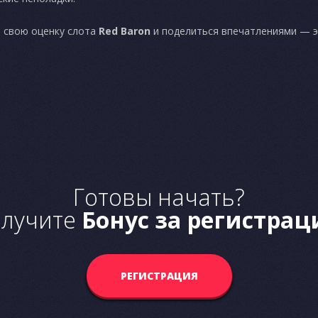
 свою оценку слота
Red Baron
и поделиться впечатлениями — э
Готовы начать?
лучите
Бонус за регистра
РЕГИСТРАЦИЯ