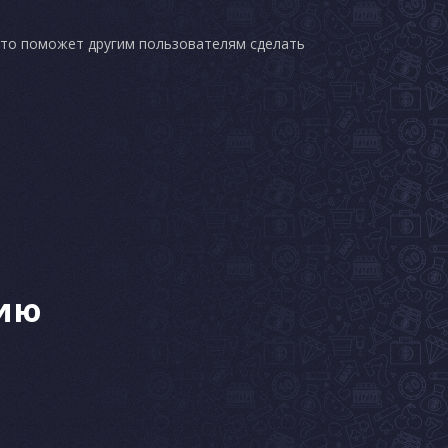
то поможет другим пользователям сделать
цию