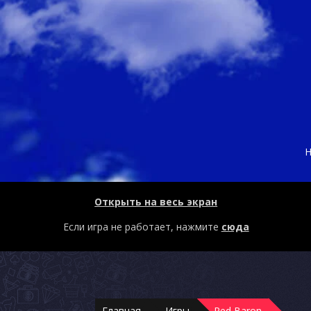
Н
Открыть на весь экран
Если игра не работает, нажмите
сюда
Главная
Игры
Red Baron