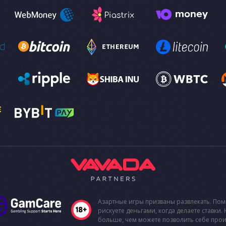
Азартные игры призваны развлекать. Помн
рискуете деньгами, когда делаете ставки. 
больше, чем можете позволить себе прои