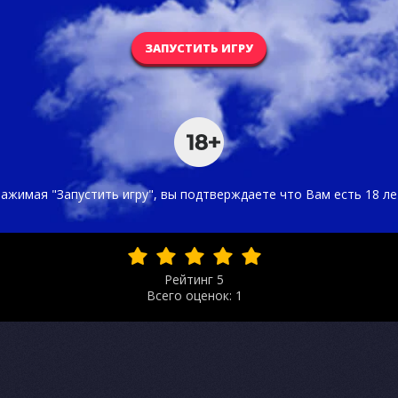
ЗАПУСТИТЬ ИГРУ
ажимая "Запустить игру", вы подтверждаете что Вам есть 18 ле
Рейтинг
5
Всего оценок:
1