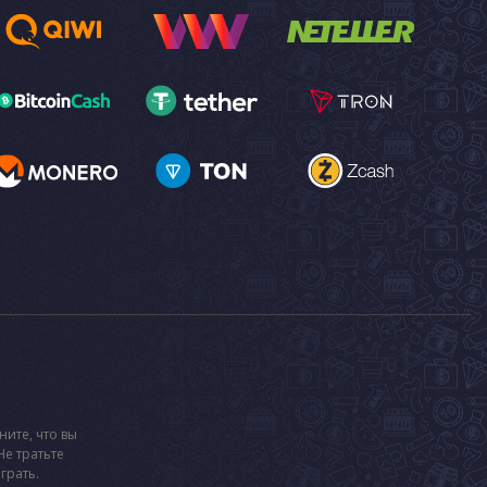
ите, что вы
Не тратьте
грать.