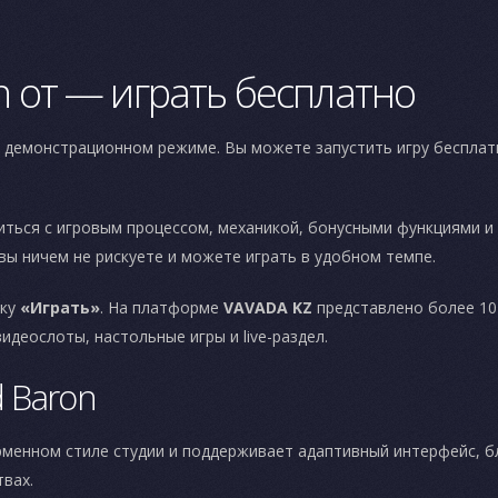
n от — играть бесплатно
в демонстрационном режиме. Вы можете запустить игру бесплат
ться с игровым процессом, механикой, бонусными функциями и 
вы ничем не рискуете и можете играть в удобном темпе.
пку
«Играть»
. На платформе
VAVADA KZ
представлено более 10
идеослоты, настольные игры и live-раздел.
 Baron
менном стиле студии
и поддерживает адаптивный интерфейс, бл
твах.