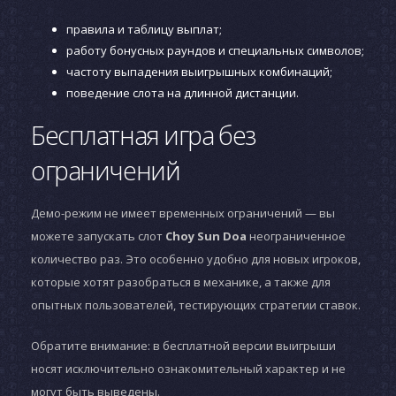
правила и таблицу выплат;
работу бонусных раундов и специальных символов;
частоту выпадения выигрышных комбинаций;
поведение слота на длинной дистанции.
Бесплатная игра без
ограничений
Демо-режим не имеет временных ограничений — вы
можете запускать слот
Choy Sun Doa
неограниченное
количество раз. Это особенно удобно для новых игроков,
которые хотят разобраться в механике, а также для
опытных пользователей, тестирующих стратегии ставок.
Обратите внимание: в бесплатной версии выигрыши
носят исключительно ознакомительный характер и не
могут быть выведены.