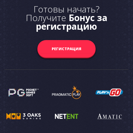
Готовы начать?
Получите
Бонус за
регистрацию
РЕГИСТРАЦИЯ