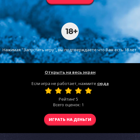
Нажимая "Запустить игру", вы подтверждаете что Вам есть 18 лет.
Открыть на весь экран
Если игра не работает, нажмите
сюда
Рейтинг
5
Всего оценок:
1
ИГРАТЬ НА ДЕНЬГИ