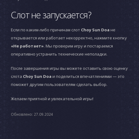
Слот не запускается?
Если по каким-либо причинам слот
Choy Sun Doa
не
открывается или работает некорректно, нажмите кнопку
«Не работает»
. Мы проверим игру и постараемся
оперативно устранить технические неполадки.
После завершения игры вы можете оставить свою оценку
слота
Choy Sun Doa
и поделиться впечатлениями — это
поможет другим пользователям сделать выбор.
Желаем приятной и увлекательной игры!
Обновлено:
27.09.2024