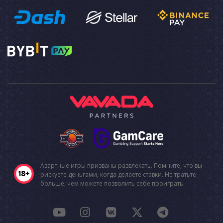
Азартные игры призваны развлекать. Помните, что вы
рискуете деньгами, когда делаете ставки. Не тратьте
больше, чем можете позволить себе проиграть.