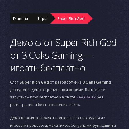
Главная
Игры
Super Rich God
Демо слот Super Rich God
от 3 Oaks Gaming —
играть бесплатно
Слот
Super Rich God
от разработчика
3 Oaks Gaming
доступен в демонстрационном режиме. Вы можете
запустить игру бесплатно на сайте
VAVADA KZ
без
регистрации и без пополнения счёта.
Демо-версия позволяет полностью ознакомиться с
игровым процессом, механикой, бонусными функциями и