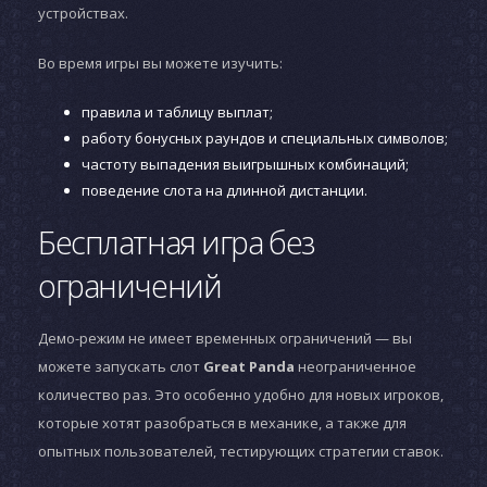
устройствах.
Во время игры вы можете изучить:
правила и таблицу выплат;
работу бонусных раундов и специальных символов;
частоту выпадения выигрышных комбинаций;
поведение слота на длинной дистанции.
Бесплатная игра без
ограничений
Демо-режим не имеет временных ограничений — вы
можете запускать слот
Great Panda
неограниченное
количество раз. Это особенно удобно для новых игроков,
которые хотят разобраться в механике, а также для
опытных пользователей, тестирующих стратегии ставок.