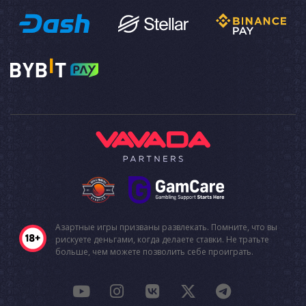
Азартные игры призваны развлекать. Помните, что вы
рискуете деньгами, когда делаете ставки. Не тратьте
больше, чем можете позволить себе проиграть.