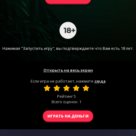
Нажимая "Запустить игру", вы подтверждаете что Вам есть 18 лет.
Открыть на весь экран
Если игра не работает, нажмите
сюда
Рейтинг
5
Всего оценок:
1
ИГРАТЬ НА ДЕНЬГИ