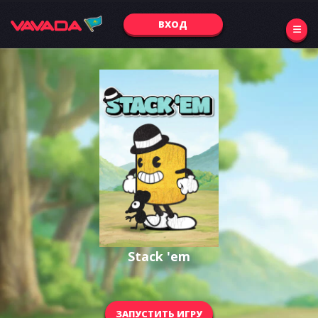
ВХОД
Stack 'em
ЗАПУСТИТЬ ИГРУ