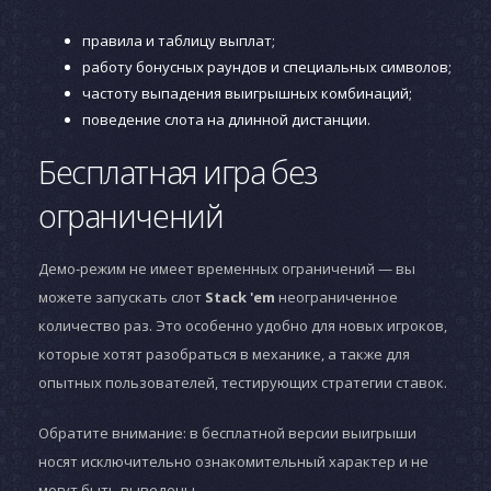
правила и таблицу выплат;
работу бонусных раундов и специальных символов;
частоту выпадения выигрышных комбинаций;
поведение слота на длинной дистанции.
Бесплатная игра без
ограничений
Демо-режим не имеет временных ограничений — вы
можете запускать слот
Stack 'em
неограниченное
количество раз. Это особенно удобно для новых игроков,
которые хотят разобраться в механике, а также для
опытных пользователей, тестирующих стратегии ставок.
Обратите внимание: в бесплатной версии выигрыши
носят исключительно ознакомительный характер и не
могут быть выведены.