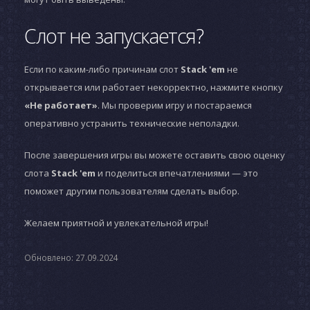
Слот не запускается?
Если по каким-либо причинам слот
Stack 'em
не
открывается или работает некорректно, нажмите кнопку
«Не работает»
. Мы проверим игру и постараемся
оперативно устранить технические неполадки.
После завершения игры вы можете оставить свою оценку
слота
Stack 'em
и поделиться впечатлениями — это
поможет другим пользователям сделать выбор.
Желаем приятной и увлекательной игры!
Обновлено:
27.09.2024